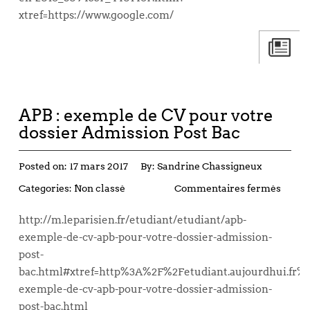
xtref=https://www.google.com/
APB : exemple de CV pour votre
dossier Admission Post Bac
Posted on:
17 mars 2017
By:
Sandrine Chassigneux
Categories:
Non classé
Commentaires fermés
http://m.leparisien.fr/etudiant/etudiant/apb-
exemple-de-cv-apb-pour-votre-dossier-admission-
post-
bac.html#xtref=http%3A%2F%2Fetudiant.aujourdhui.fr%
exemple-de-cv-apb-pour-votre-dossier-admission-
post-bac.html