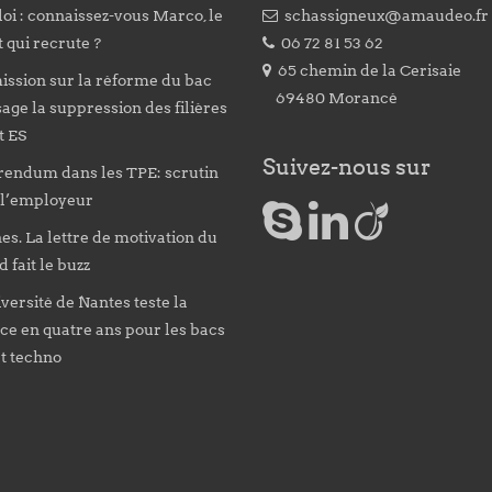
oi : connaissez-vous Marco, le
schassigneux@amaudeo.fr
 qui recrute ?
06 72 81 53 62
65 chemin de la Cerisaie
ission sur la réforme du bac
69480 Morancé
age la suppression des filières
et ES
Suivez-nous sur
rendum dans les TPE: scrutin
 l’employeur
s. La lettre de motivation du
d fait le buzz
versité de Nantes teste la
ce en quatre ans pour les bacs
et techno