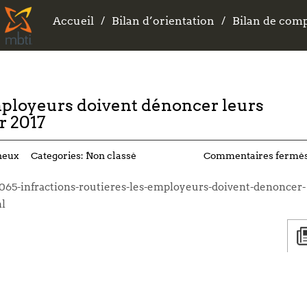
Accueil
Accueil
Bilan d’orientation
Bilan d’orientation
Bilan de com
Bilan de com
employeurs doivent dénoncer leurs
er 2017
neux
Categories:
Non classé
Commentaires fermé
065-infractions-routieres-les-employeurs-doivent-denoncer-
ml