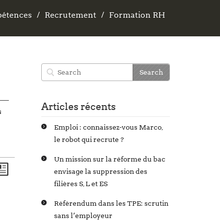
pétences
pétences
Recrutement
Recrutement
Formation RH
Formation RH
Articles récents
s
Emploi : connaissez-vous Marco,
le robot qui recrute ?
Un mission sur la réforme du bac
envisage la suppression des
filières S, L et ES
Référendum dans les TPE: scrutin
sans l’employeur