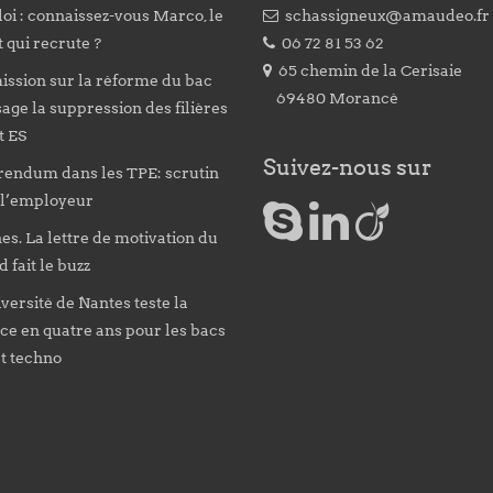
oi : connaissez-vous Marco, le
schassigneux@amaudeo.fr
 qui recrute ?
06 72 81 53 62
65 chemin de la Cerisaie
ission sur la réforme du bac
69480 Morancé
age la suppression des filières
et ES
Suivez-nous sur
rendum dans les TPE: scrutin
 l’employeur
s. La lettre de motivation du
d fait le buzz
versité de Nantes teste la
ce en quatre ans pour les bacs
et techno