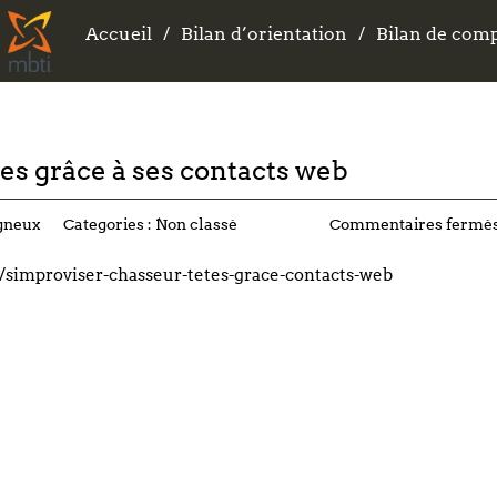
Accueil
Accueil
Bilan d’orientation
Bilan d’orientation
Bilan de com
Bilan de com
es grâce à ses contacts web
gneux
Categories :
Non classé
Commentaires fermé
/simproviser-chasseur-tetes-grace-contacts-web