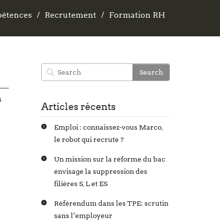
pétences
pétences
Recrutement
Recrutement
Formation RH
Formation RH
s
Articles récents
Emploi : connaissez-vous Marco,
le robot qui recrute ?
Un mission sur la réforme du bac
envisage la suppression des
filières S, L et ES
Référendum dans les TPE: scrutin
sans l’employeur