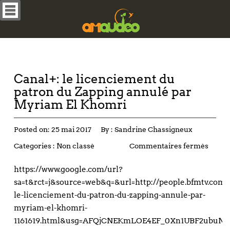
Canal+: le licenciement du
patron du Zapping annulé par
Myriam El Khomri
Posted on:
25 mai 2017
By :
Sandrine Chassigneux
Categories :
Non classé
Commentaires fermés
https://www.google.com/url?
sa=t&rct=j&source=web&q=&url=http://people.bfmtv.com/t
le-licenciement-du-patron-du-zapping-annule-par-
myriam-el-khomri-
1161619.html&usg=AFQjCNEKmLOE4EF_0Xn1UBF2ubuN